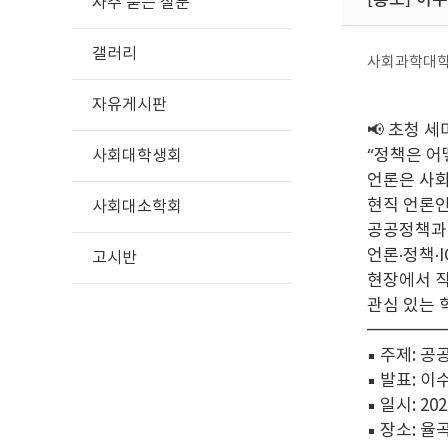
자주 묻는 질문
갤러리
사회과학대
자유게시판
📢 초청 
“정책은 어
사회대학생회
언론은 사회
현직 언론인
사회대소학회
공공정책과 
언론·정책·
고시반
현장에서 직
관심 있는 
━━━━
▪ 주제: 
▪ 발표: 
▪ 일시: 2026
▪ 장소: 율