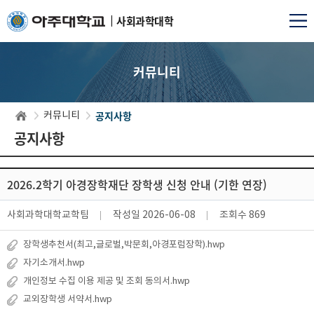
사회과학대학
커뮤니티
공지사항
커뮤니티
공지사항
2026.2학기 아경장학재단 장학생 신청 안내 (기한 연장)
사회과학대학교학팀
작성일
2026-06-08
조회수
869
장학생추천서(최고,글로벌,박문회,아경포럼장학).hwp
자기소개서.hwp
개인정보 수집 이용 제공 및 조회 동의서.hwp
교외장학생 서약서.hwp