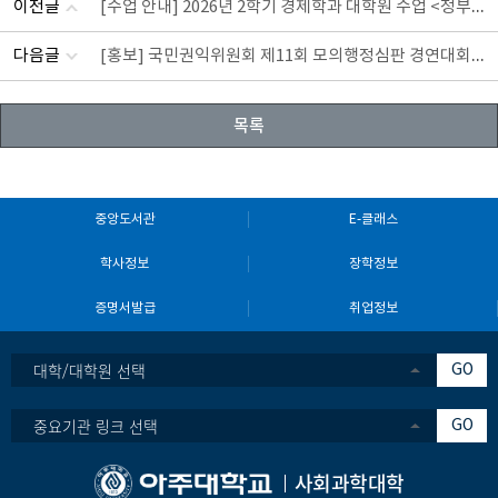
[수업 안내] 2026년 2학기 경제학과 대학원 수업 <정부규제론>
이전글
[홍보] 국민권익위원회 제11회 모의행정심판 경연대회 개최 관련 협조 요청
다음글
목록
중앙도서관
E-클래스
학사정보
장학정보
증명서발급
취업정보
대학/대학원 선택
GO
중요기관 링크 선택
GO
사회과학대학