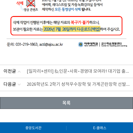
[일자리+센터] 🙋인문•사회•경영대 모여라! 대기업 출신 강사님과 함께 '취업부트캠프 4기' 로 취준 끝내자!🔥
이전글
2026학년도 2학기 성적우수장학 및 가계곤란장학 선발 안내
다음글
목록
중앙도서관
E-클래스