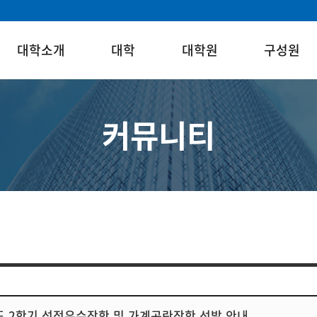
대학소개
대학
대학원
구성원
커뮤니티
도 2학기 성적우수장학 및 가계곤란장학 선발 안내