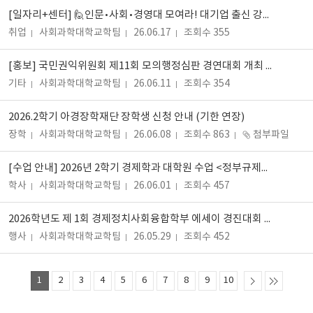
[일자리+센터] 🙋인문•사회•경영대 모여라! 대기업 출신 강사님과 함께 '취업부트캠프 4기' 로 취준 끝내자!🔥
취업
사회과학대학교학팀
26.06.17
조회수 355
[홍보] 국민권익위원회 제11회 모의행정심판 경연대회 개최 관련 협조 요청
기타
사회과학대학교학팀
26.06.11
조회수 354
2026.2학기 아경장학재단 장학생 신청 안내 (기한 연장)
장학
사회과학대학교학팀
26.06.08
조회수 863
첨부파일
[수업 안내] 2026년 2학기 경제학과 대학원 수업 <정부규제론>
학사
사회과학대학교학팀
26.06.01
조회수 457
2026학년도 제 1회 경제정치사회융합학부 에세이 경진대회 발표도 듣고, 기프티콘도 받고! 참관 이벤트 안내
행사
사회과학대학교학팀
26.05.29
조회수 452
1
2
3
4
5
6
7
8
9
10